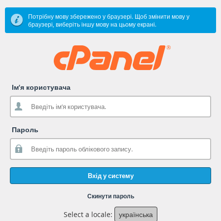
Потрібну мову збережено у браузері. Щоб змінити мову у
браузері, виберіть іншу мову на цьому екрані.
Ім’я користувача
Пароль
Вхід у систему
Скинути пароль
Select a locale:
українська